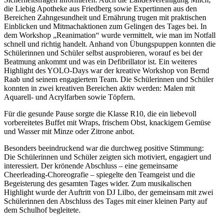
die Liebig Apotheke aus Friedberg sowie Expertinnen aus den
Bereichen Zahngesundheit und Ernährung trugen mit praktischen
Einblicken und Mitmachaktionen zum Gelingen des Tages bei. In
dem Workshop „Reanimation“ wurde vermittelt, wie man im Notfall
schnell und richtig handelt. Anhand von Übungspuppen konnten die
Schülerinnen und Schüler selbst ausprobieren, worauf es bei der
Beatmung ankommt und was ein Defibrillator ist. Ein weiteres
Highlight des YOLO-Days war der kreative Workshop von Bernd
Raab und seinem engagiertem Team. Die Schülerinnen und Schüler
konnten in zwei kreativen Bereichen aktiv werden: Malen mit
Aquarell- und Acrylfarben sowie Töpfern.
Für die gesunde Pause sorgte die Klasse R10, die ein liebevoll
vorbereitetes Buffet mit Wraps, frischem Obst, knackigem Gemüse
und Wasser mit Minze oder Zitrone anbot.
Besonders beeindruckend war die durchweg positive Stimmung:
Die Schülerinnen und Schüler zeigten sich motiviert, engagiert und
interessiert. Der krönende Abschluss – eine gemeinsame
Cheerleading-Choreografie – spiegelte den Teamgeist und die
Begeisterung des gesamten Tages wider. Zum musikalischen
Highlight wurde der Auftritt von DJ Lilbo, der gemeinsam mit zwei
Schülerinnen den Abschluss des Tages mit einer kleinen Party auf
dem Schulhof begleitete.