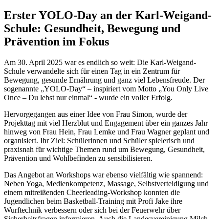
Erster YOLO-Day an der Karl-Weigand-
Schule: Gesundheit, Bewegung und
Prävention im Fokus
Am 30. April 2025 war es endlich so weit: Die Karl-Weigand-
Schule verwandelte sich für einen Tag in ein Zentrum für
Bewegung, gesunde Ernährung und ganz viel Lebensfreude. Der
sogenannte „YOLO-Day“ – inspiriert vom Motto „You Only Live
Once – Du lebst nur einmal“ - wurde ein voller Erfolg.
Hervorgegangen aus einer Idee von Frau Simon, wurde der
Projekttag mit viel Herzblut und Engagement über ein ganzes Jahr
hinweg von Frau Hein, Frau Lemke und Frau Wagner geplant und
organisiert. Ihr Ziel: Schülerinnen und Schüler spielerisch und
praxisnah für wichtige Themen rund um Bewegung, Gesundheit,
Prävention und Wohlbefinden zu sensibilisieren.
Das Angebot an Workshops war ebenso vielfältig wie spannend:
Neben Yoga, Medienkompetenz, Massage, Selbstverteidigung und
einem mitreißenden Cheerleading-Workshop konnten die
Jugendlichen beim Basketball-Training mit Profi Jake ihre
Wurftechnik verbessern oder sich bei der Feuerwehr über
Sicherheitsfragen informieren. Auch die Landesvereinigung Milch,